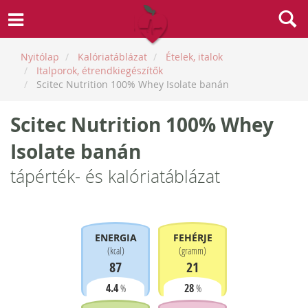
Nyitólap
Kalóriatáblázat
Ételek, italok
Italporok, étrendkiegészítők
Scitec Nutrition 100% Whey Isolate banán
Scitec Nutrition 100% Whey
Isolate banán
tápérték- és kalóriatáblázat
ENERGIA
FEHÉRJE
(
kcal
)
(
gramm
)
87
21
4.4
28
%
%