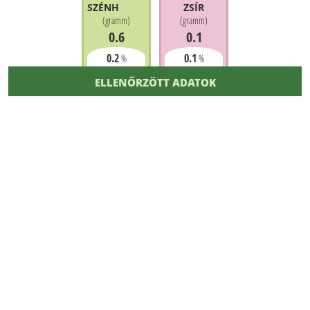
SZÉNHIDRÁT
ZSÍR
(
gramm
)
(
gramm
)
0.6
0.1
0.2
0.1
%
%
ELLENŐRZÖTT ADATOK