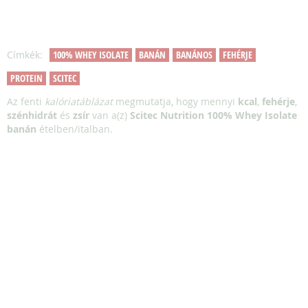
Címkék:
100% WHEY ISOLATE
BANÁN
BANÁNOS
FEHÉRJE
PROTEIN
SCITEC
Az fenti
kalóriatáblázat
megmutatja, hogy mennyi
kcal
,
fehérje
,
szénhidrát
és
zsír
van a(z)
Scitec Nutrition 100% Whey Isolate
banán
ételben/italban.