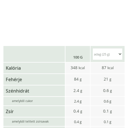
100 G
Kalória
348
87
kcal
kcal
Fehérje
84
21
g
g
Szénhidrát
2.4
0.6
g
g
2.4
0.6
g
g
amelyből cukor
Zsír
0.4
0.1
g
g
0.4
0.1
g
g
amelyből telített zsírsavak