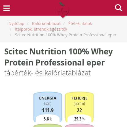
Nyitólap
Kalóriatáblázat
Ételek, italok
Italporok, étrendkiegészítők
Scitec Nutrition 100% Whey Protein Professional eper
Scitec Nutrition 100% Whey
Protein Professional eper
tápérték- és kalóriatáblázat
ENERGIA
FEHÉRJE
(
kcal
)
(
gramm
)
111.9
22
5.6
29.3
%
%