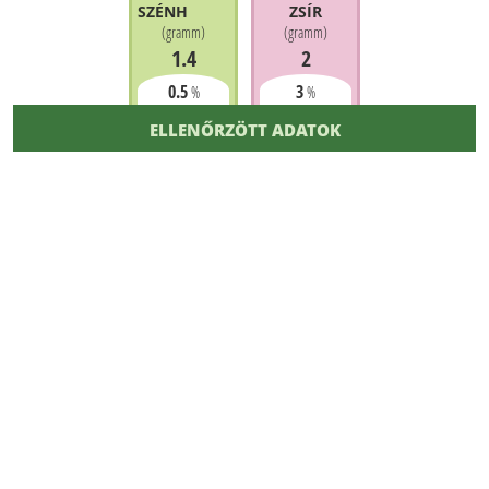
SZÉNHIDRÁT
ZSÍR
(
gramm
)
(
gramm
)
1.4
2
0.5
3
%
%
ELLENŐRZÖTT ADATOK