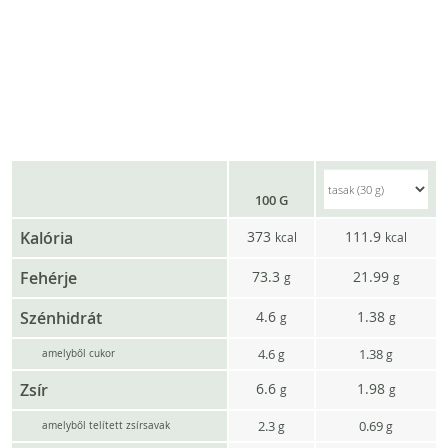
100 G
Kalória
373
111.9
kcal
kcal
Fehérje
73.3
21.99
g
g
Szénhidrát
4.6
1.38
g
g
4.6
1.38
g
g
amelyből cukor
Zsír
6.6
1.98
g
g
2.3
0.69
g
g
amelyből telített zsírsavak