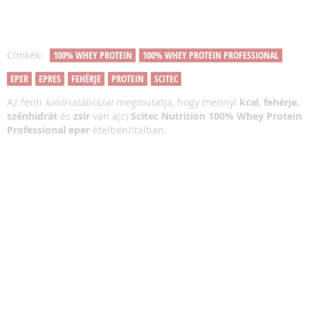
Címkék:
100% WHEY PROTEIN
100% WHEY PROTEIN PROFESSIONAL
EPER
EPRES
FEHÉRJE
PROTEIN
SCITEC
Az fenti
kalóriatáblázat
megmutatja, hogy mennyi
kcal
,
fehérje
,
szénhidrát
és
zsír
van a(z)
Scitec Nutrition 100% Whey Protein
Professional eper
ételben/italban.