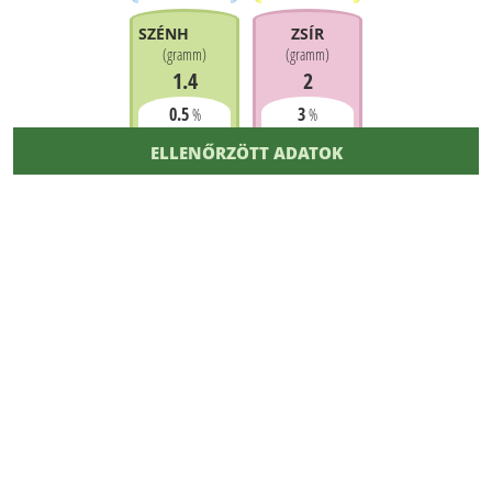
SZÉNHIDRÁT
ZSÍR
(
gramm
)
(
gramm
)
1.4
2
0.5
3
%
%
ELLENŐRZÖTT ADATOK