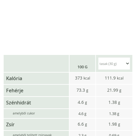
100 G
Kalória
373
111.9
kcal
kcal
Fehérje
73.3
21.99
g
g
Szénhidrát
4.6
1.38
g
g
4.6
1.38
g
g
amelyből cukor
Zsír
6.6
1.98
g
g
2.3
0.69
g
g
amelyből telített zsírsavak