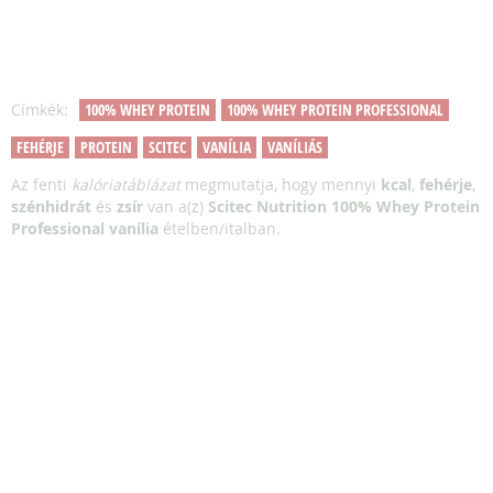
Címkék:
100% WHEY PROTEIN
100% WHEY PROTEIN PROFESSIONAL
FEHÉRJE
PROTEIN
SCITEC
VANÍLIA
VANÍLIÁS
Az fenti
kalóriatáblázat
megmutatja, hogy mennyi
kcal
,
fehérje
,
szénhidrát
és
zsír
van a(z)
Scitec Nutrition 100% Whey Protein
Professional vanília
ételben/italban.