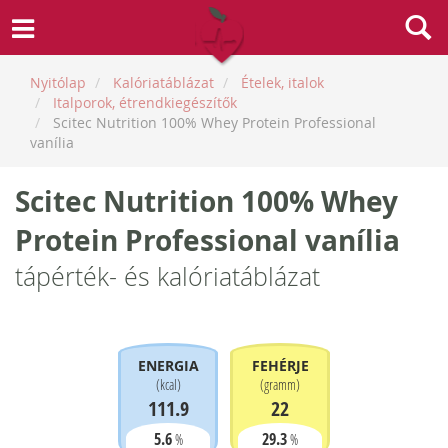
Nyitólap
Kalóriatáblázat
Ételek, italok
Italporok, étrendkiegészítők
Scitec Nutrition 100% Whey Protein Professional
vanília
Scitec Nutrition 100% Whey
Protein Professional vanília
tápérték- és kalóriatáblázat
ENERGIA
FEHÉRJE
(
kcal
)
(
gramm
)
111.9
22
5.6
29.3
%
%