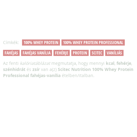
Címkék:
100% WHEY PROTEIN
100% WHEY PROTEIN PROFESSIONAL
FAHÉJAS
FAHÉJAS VANÍLIA
FEHÉRJE
PROTEIN
SCITEC
VANÍLIÁS
Az fenti
kalóriatáblázat
megmutatja, hogy mennyi
kcal
,
fehérje
,
szénhidrát
és
zsír
van a(z)
Scitec Nutrition 100% Whey Protein
Professional fahéjas-vanília
ételben/italban.