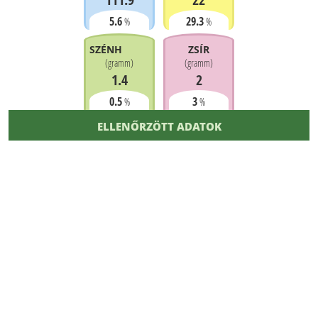
5.6
29.3
%
%
SZÉNHIDRÁT
ZSÍR
(
gramm
)
(
gramm
)
1.4
2
0.5
3
%
%
ELLENŐRZÖTT ADATOK