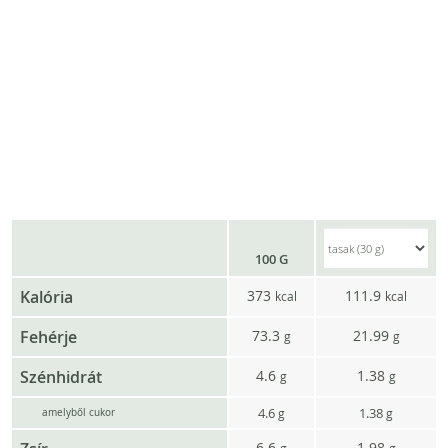
100 G
Kalória
373
111.9
kcal
kcal
Fehérje
73.3
21.99
g
g
Szénhidrát
4.6
1.38
g
g
4.6
1.38
g
g
amelyből cukor
6.6
1.98