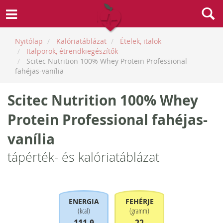
Nyitólap
Kalóriatáblázat
Ételek, italok
Italporok, étrendkiegészítők
Scitec Nutrition 100% Whey Protein Professional
fahéjas-vanília
Scitec Nutrition 100% Whey
Protein Professional fahéjas-
vanília
tápérték- és kalóriatáblázat
ENERGIA
FEHÉRJE
(
kcal
)
(
gramm
)
111.9
22