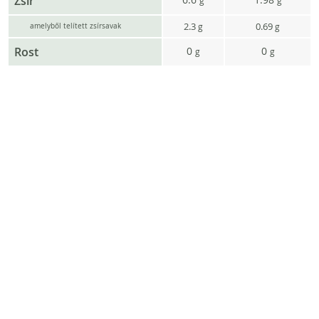
Zsír
g
g
2.3
0.69
g
g
amelyből telített zsírsavak
Rost
0
0
g
g