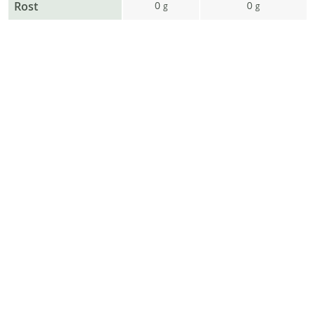
Rost
0
0
g
g