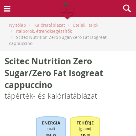
Nyitólap
Kalóriatáblázat
Ételek, italok
Italporok, étrendkiegészítők
Scitec Nutrition Zero Sugar/Zero Fat Isogreat
cappuccino
Scitec Nutrition Zero
Sugar/Zero Fat Isogreat
cappuccino
tápérték- és kalóriatáblázat
ENERGIA
FEHÉRJE
(
kcal
)
(
gramm
)
84.9
19.8