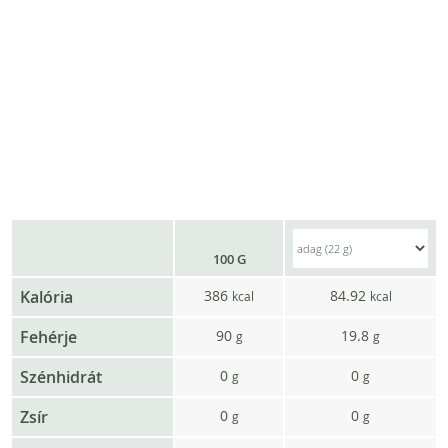
100 G
Kalória
386
84.92
kcal
kcal
Fehérje
90
19.8
g
g
Szénhidrát
0
0
g
g
Zsír
0
0
g
g