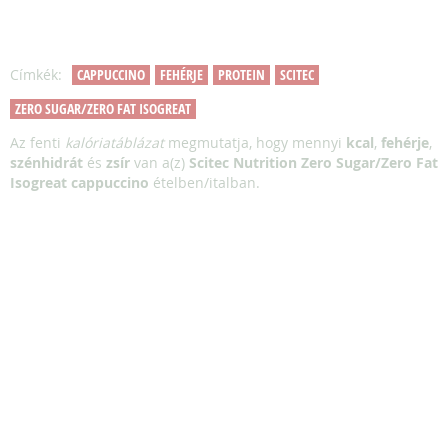
Címkék:
CAPPUCCINO
FEHÉRJE
PROTEIN
SCITEC
ZERO SUGAR/ZERO FAT ISOGREAT
Az fenti
kalóriatáblázat
megmutatja, hogy mennyi
kcal
,
fehérje
,
szénhidrát
és
zsír
van a(z)
Scitec Nutrition Zero Sugar/Zero Fat
Isogreat cappuccino
ételben/italban.