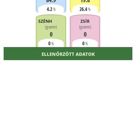
4.2
26.4
%
%
SZÉNHIDRÁT
ZSÍR
(
gramm
)
(
gramm
)
0
0
0
0
%
%
ELLENŐRZÖTT ADATOK