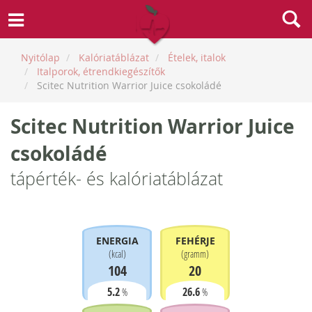
Nyitólap
Kalóriatáblázat
Ételek, italok
Italporok, étrendkiegészítők
Scitec Nutrition Warrior Juice csokoládé
Scitec Nutrition Warrior Juice
csokoládé
tápérték- és kalóriatáblázat
ENERGIA
FEHÉRJE
(
kcal
)
(
gramm
)
104
20
5.2
26.6
%
%