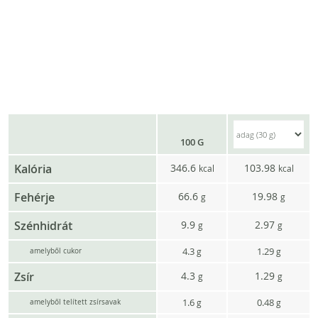
100 G
Kalória
346.6
103.98
kcal
kcal
Fehérje
66.6
19.98
g
g
Szénhidrát
9.9
2.97
g
g
4.3
1.29
g
g
amelyből cukor
Zsír
4.3
1.29
g
g
1.6
0.48
g
g
amelyből telített zsírsavak