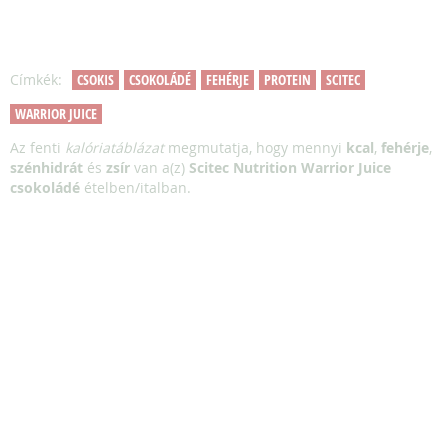
Címkék:
CSOKIS
CSOKOLÁDÉ
FEHÉRJE
PROTEIN
SCITEC
WARRIOR JUICE
Az fenti
kalóriatáblázat
megmutatja, hogy mennyi
kcal
,
fehérje
,
szénhidrát
és
zsír
van a(z)
Scitec Nutrition Warrior Juice
csokoládé
ételben/italban.