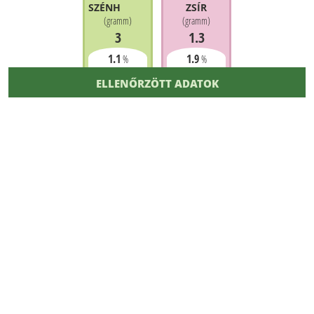
SZÉNHIDRÁT
ZSÍR
(
gramm
)
(
gramm
)
3
1.3
1.1
1.9
%
%
ELLENŐRZÖTT ADATOK