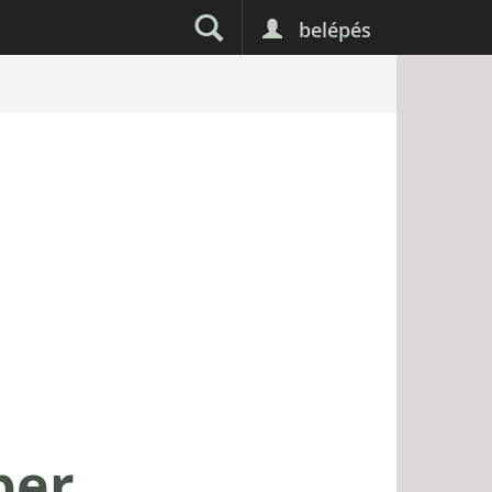
belépés
per