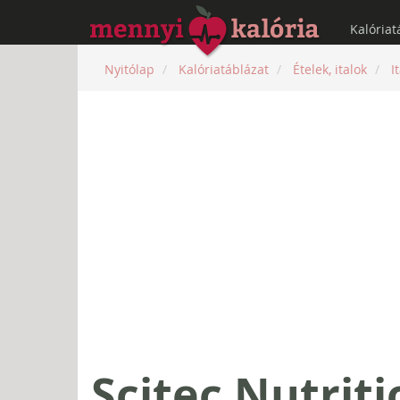
Kalóriat
Nyitólap
Kalóriatáblázat
Ételek, italok
I
Scitec Nutriti