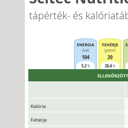
tápérték- és kalóriatá
ENERGIA
FEHÉRJE
S
(
kcal
)
(
gramm
)
104
20
5.2
26.6
%
%
ELLENŐRZÖTT
Kalória
Fehérje