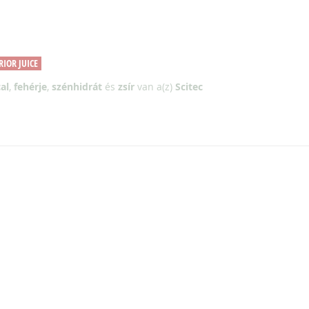
IOR JUICE
al
,
fehérje
,
szénhidrát
és
zsír
van a(z)
Scitec