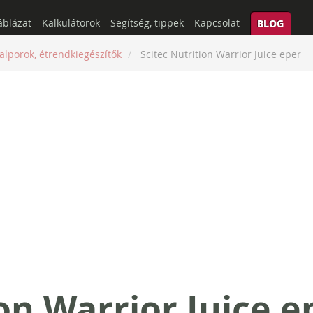
áblázat
Kalkulátorok
Segítség, tippek
Kapcsolat
BLOG
talporok, étrendkiegészítők
Scitec Nutrition Warrior Juice eper
on Warrior Juice e