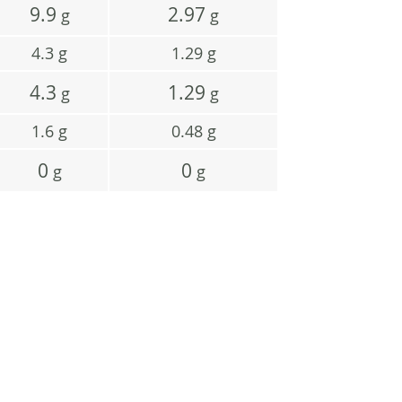
9.9
2.97
g
g
4.3
g
1.29
g
4.3
1.29
g
g
1.6
g
0.48
g
0
0
g
g