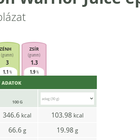
blázat
ZÉNHIDRÁT
ZSÍR
(
gramm
)
(
gramm
)
3
1.3
1.1
1.9
%
%
 ADATOK
100 G
346.6
103.98
kcal
kcal
66.6
19.98
g
g