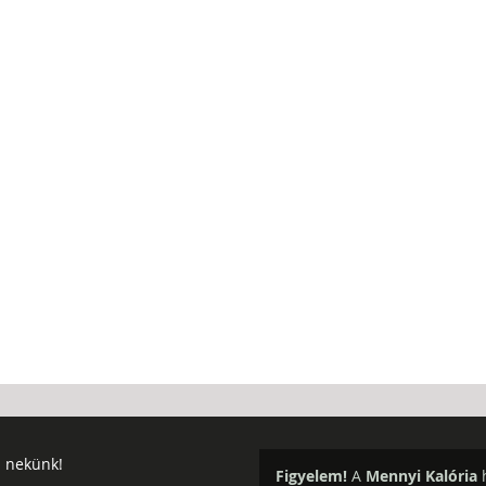
j nekünk!
Figyelem!
A
Mennyi Kalória
h