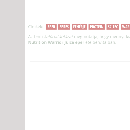
Címkék:
EPER
EPRES
FEHÉRJE
PROTEIN
SCITEC
WARR
Az fenti
kalóriatáblázat
megmutatja, hogy mennyi
kc
Nutrition Warrior Juice eper
ételben/italban.