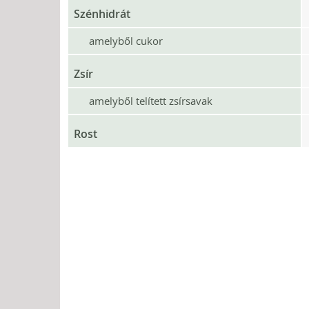
Szénhidrát
amelyből cukor
Zsír
amelyből telített zsírsavak
Rost