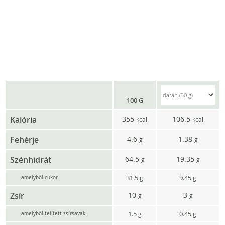
100 G
Kalória
355
106.5
kcal
kcal
Fehérje
4.6
1.38
g
g
Szénhidrát
64.5
19.35
g
g
31.5
9.45
g
g
amelyből cukor
Zsír
10
3
g
g
1.5
0.45
g
g
amelyből telített zsírsavak