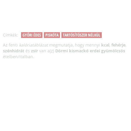
Címkék:
GYŐRI ÉDES
PISKÓTA
TARTÓSÍTÓSZER NÉLKÜL
Az fenti
kalóriatáblázat
megmutatja, hogy mennyi
kcal
,
fehérje
,
szénhidrát
és
zsír
van a(z)
Dörmi kismackó erdei gyümölcsös
ételben/italban.