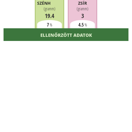
SZÉNHIDRÁT
ZSÍR
(
gramm
)
(
gramm
)
19.4
3
7
4.5
%
%
ELLENŐRZÖTT ADATOK