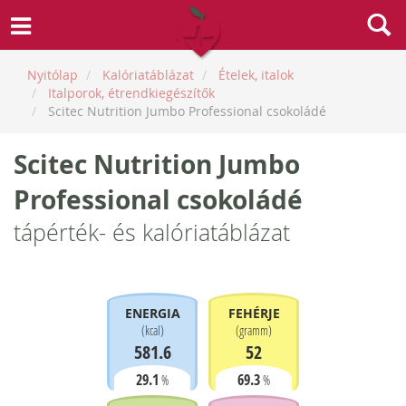
Nyitólap
Kalóriatáblázat
Ételek, italok
Italporok, étrendkiegészítők
Scitec Nutrition Jumbo Professional csokoládé
Scitec Nutrition Jumbo
Professional csokoládé
tápérték- és kalóriatáblázat
ENERGIA
FEHÉRJE
(
kcal
)
(
gramm
)
581.6
52
29.1
69.3
%
%