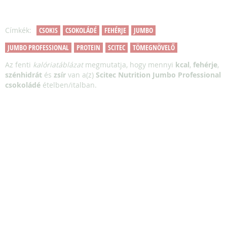
Címkék:
CSOKIS
CSOKOLÁDÉ
FEHÉRJE
JUMBO
JUMBO PROFESSIONAL
PROTEIN
SCITEC
TÖMEGNÖVELŐ
Az fenti
kalóriatáblázat
megmutatja, hogy mennyi
kcal
,
fehérje
,
szénhidrát
és
zsír
van a(z)
Scitec Nutrition Jumbo Professional
csokoládé
ételben/italban.