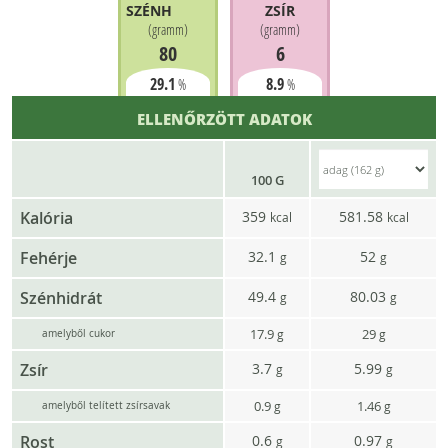
SZÉNHIDRÁT
ZSÍR
(
gramm
)
(
gramm
)
80
6
29.1
8.9
%
%
ELLENŐRZÖTT ADATOK
100 G
Kalória
359
581.58
kcal
kcal
Fehérje
32.1
52
g
g
Szénhidrát
49.4
80.03
g
g
17.9
29
g
g
amelyből cukor
Zsír
3.7
5.99
g
g
0.9
1.46
g
g
amelyből telített zsírsavak
Rost
0.6
0.97
g
g