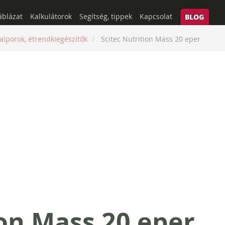
áblázat
Kalkulátorok
Segítség, tippek
Kapcsolat
BLOG
talporok, étrendkiegészítők
Scitec Nutrition Mass 20 eper
ion Mass 20 eper