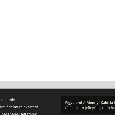
j nekünk!
Figyelem!
A
Mennyi Kalória
h
datvédelmi tájékoztató
tájékoztató jellegűek, nem h
lhasználási feltételek