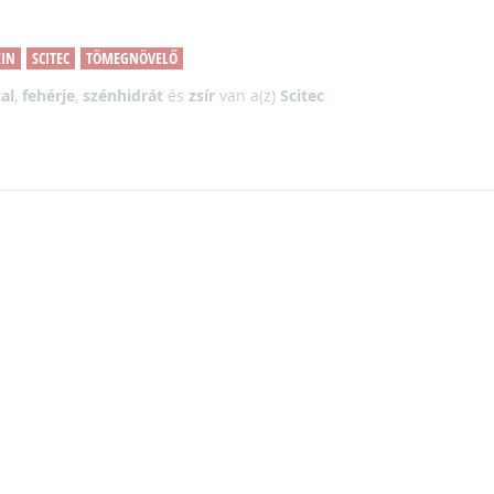
EIN
SCITEC
TÖMEGNÖVELŐ
al
,
fehérje
,
szénhidrát
és
zsír
van a(z)
Scitec