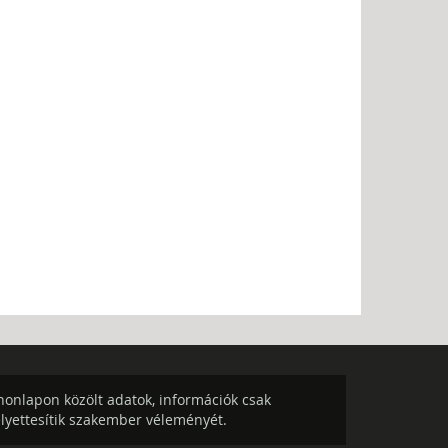
onlapon közölt adatok, információk csak
elyettesítik szakember véleményét.