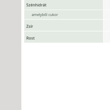
Szénhidrát
amelyből cukor
Zsír
Rost