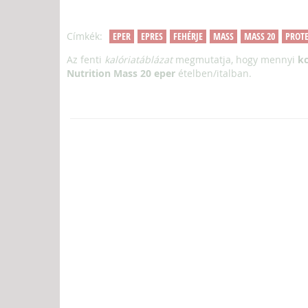
Címkék:
EPER
EPRES
FEHÉRJE
MASS
MASS 20
PROT
Az fenti
kalóriatáblázat
megmutatja, hogy mennyi
kc
Nutrition Mass 20 eper
ételben/italban.