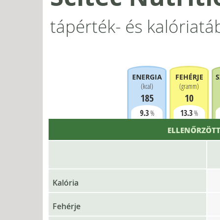
tápérték- és kalóriatá
ENERGIA
FEHÉRJE
S
(
kcal
)
(
gramm
)
185
10
9.3
13.3
%
%
ELLENŐRZÖTT
Kalória
Fehérje