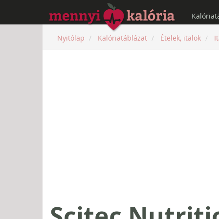
Kalóriat
Nyitólap
Kalóriatáblázat
Ételek, italok
I
Scitec Nutrit