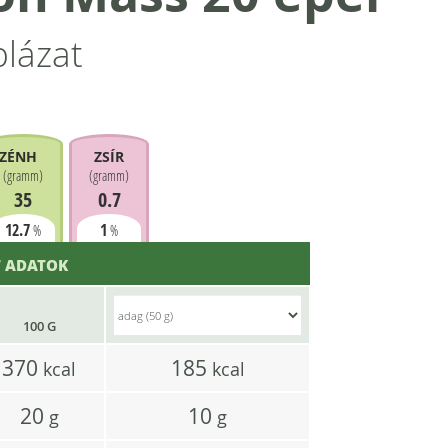
blázat
ZÉNHIDRÁT
ZSÍR
(
gramm
)
(
gramm
)
35
0.7
12.7
1
%
%
 ADATOK
100 G
370
185
kcal
kcal
20
10
g
g