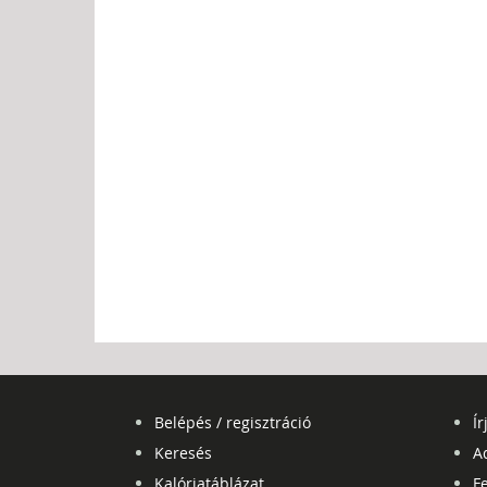
Belépés / regisztráció
Ír
Keresés
A
Kalóriatáblázat
Fe