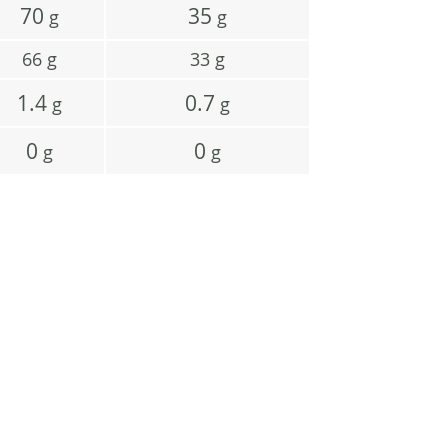
70
35
g
g
66
g
33
g
1.4
0.7
g
g
0
0
g
g