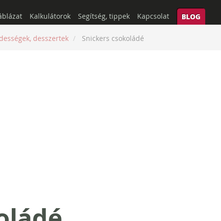
áblázat
Kalkulátorok
Segítség, tippek
Kapcsolat
BLOG
dességek, desszertek
Snickers csokoládé
oládé