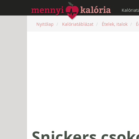
Kalóriat
Nyitólap
Kalóriatáblázat
Ételek, italok
É
Snickers csok