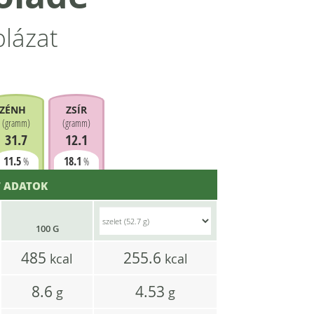
blázat
ZÉNHIDRÁT
ZSÍR
(
gramm
)
(
gramm
)
31.7
12.1
11.5
18.1
%
%
 ADATOK
100 G
485
255.6
kcal
kcal
8.6
4.53
g
g