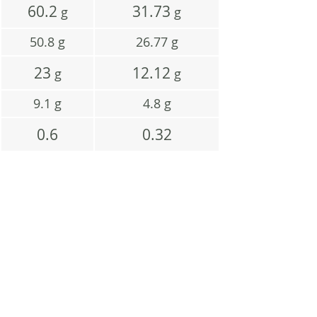
60.2
31.73
g
g
50.8
g
26.77
g
23
12.12
g
g
9.1
g
4.8
g
0.6
0.32