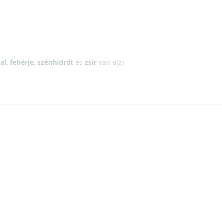
al
,
fehérje
,
szénhidrát
és
zsír
van a(z)