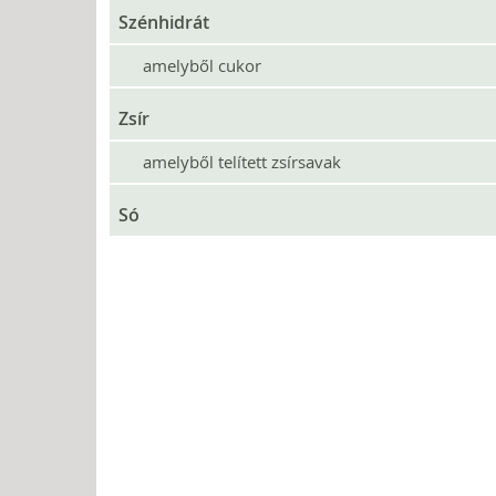
Szénhidrát
amelyből cukor
Zsír
amelyből telített zsírsavak
Só