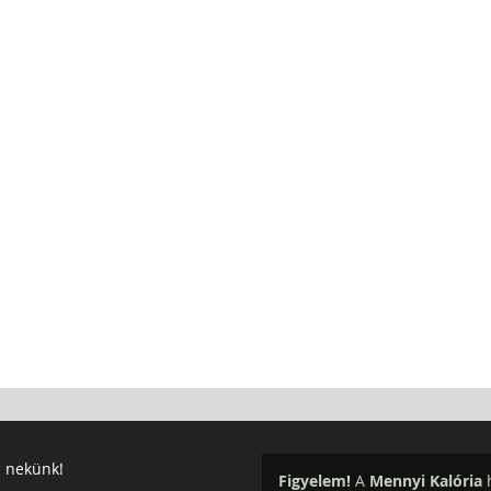
j nekünk!
Figyelem!
A
Mennyi Kalória
h