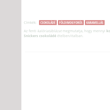
Címkék:
CSOKOLÁDÉ
FÖLDIMOGYORÓS
KARAMELLÁS
Az fenti
kalóriatáblázat
megmutatja, hogy mennyi
kc
Snickers csokoládé
ételben/italban.