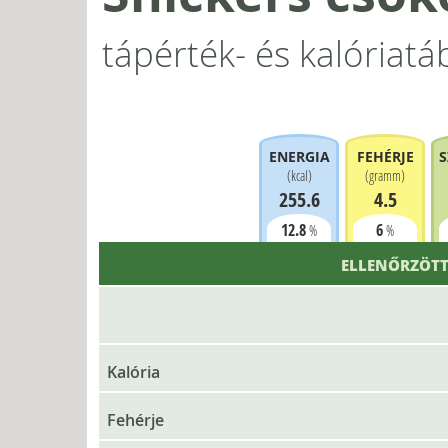
tápérték- és kalóriatá
ENERGIA
FEHÉRJE
S
(
kcal
)
(
gramm
)
255.6
4.5
12.8
6
%
%
ELLENŐRZÖTT
Kalória
Fehérje