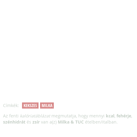
Címkék:
KEKSZES
MILKA
Az fenti
kalóriatáblázat
megmutatja, hogy mennyi
kcal
,
fehérje
,
szénhidrát
és
zsír
van a(z)
Milka & TUC
ételben/italban.