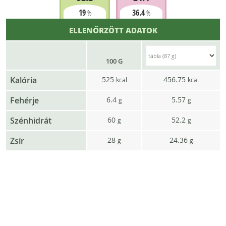
19
36.4
%
%
ELLENŐRZÖTT ADATOK
100 G
Kalória
525
456.75
kcal
kcal
Fehérje
6.4
5.57
g
g
Szénhidrát
60
52.2
g
g
Zsír
28
24.36
g
g