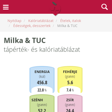
Nyitólap
Kalóriatáblázat
Ételek, italok
Édességek, desszertek
Milka & TUC
Milka & TUC
tápérték- és kalóriatáblázat
ENERGIA
FEHÉRJE
(
kcal
)
(
gramm
)
456.8
5.6
22.8
7.4
%
%
SZÉNHIDRÁT
ZSÍR
(
gramm
)
(
gramm
)
52.2
24.4