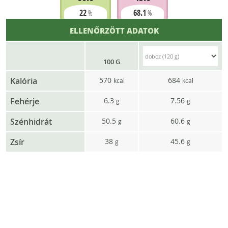
22
68.1
%
%
ELLENŐRZÖTT ADATOK
100 G
Kalória
570
684
kcal
kcal
Fehérje
6.3
7.56
g
g
Szénhidrát
50.5
60.6
g
g
Zsír
38
45.6
g
g