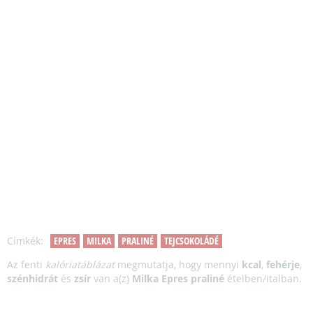
Címkék:
EPRES
MILKA
PRALINÉ
TEJCSOKOLÁDÉ
Az fenti
kalóriatáblázat
megmutatja, hogy mennyi
kcal
,
fehérje
,
szénhidrát
és
zsír
van a(z)
Milka Epres praliné
ételben/italban.