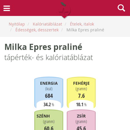
Nyitólap
Kalóriatáblázat
Ételek, italok
Édességek, desszertek
Milka Epres praliné
Milka Epres praliné
tápérték- és kalóriatáblázat
ENERGIA
FEHÉRJE
(
kcal
)
(
gramm
)
684
7.6
34.2
10.1
%
%
SZÉNHIDRÁT
ZSÍR
(
gramm
)
(
gramm
)
60.6
45.6