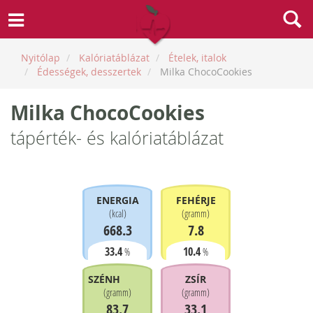
Nyitólap
Kalóriatáblázat
Ételek, italok
Édességek, desszertek
Milka ChocoCookies
Milka ChocoCookies
tápérték- és kalóriatáblázat
ENERGIA
FEHÉRJE
(
kcal
)
(
gramm
)
668.3
7.8
33.4
10.4
%
%
SZÉNHIDRÁT
ZSÍR
(
gramm
)
(
gramm
)
83.7
33.1