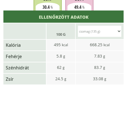
30.4
49.4
%
%
ELLENŐRZÖTT ADATOK
100 G
Kalória
495
668.25
kcal
kcal
Fehérje
5.8
7.83
g
g
Szénhidrát
62
83.7
g
g
Zsír
24.5
33.08
g
g