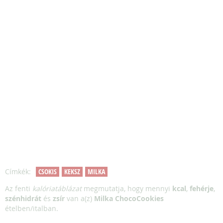
Címkék:
CSOKIS
KEKSZ
MILKA
Az fenti
kalóriatáblázat
megmutatja, hogy mennyi
kcal
,
fehérje
,
szénhidrát
és
zsír
van a(z)
Milka ChocoCookies
ételben/italban.