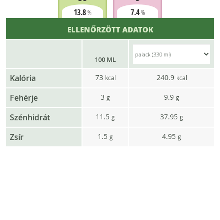
13.8
7.4
%
%
ELLENŐRZÖTT ADATOK
100 ML
Kalória
73
240.9
kcal
kcal
Fehérje
3
9.9
g
g
Szénhidrát
11.5
37.95
g
g
Zsír
1.5
4.95
g
g