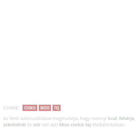
Címkék:
CSOKIS
MIZO
TEJ
Az fenti
kalóriatáblázat
megmutatja, hogy mennyi
kcal
,
fehérje
,
szénhidrát
és
zsír
van a(z)
Mizo csokis tej
ételben/italban.