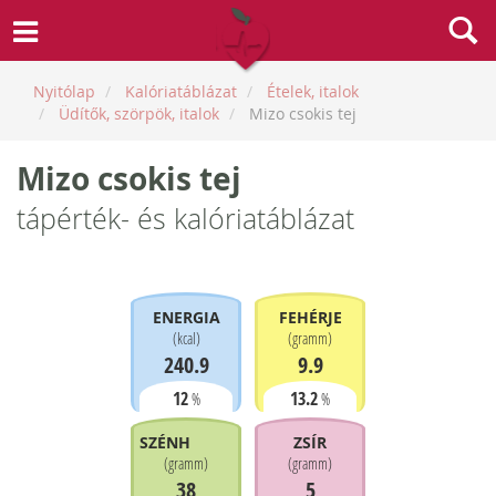
Nyitólap
Kalóriatáblázat
Ételek, italok
Üdítők, szörpök, italok
Mizo csokis tej
Mizo csokis tej
tápérték- és kalóriatáblázat
ENERGIA
FEHÉRJE
(
kcal
)
(
gramm
)
240.9
9.9
12
13.2
%
%
SZÉNHIDRÁT
ZSÍR
(
gramm
)
(
gramm
)
38
5