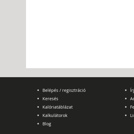
Belépés / regisztráció
Ír
Keresés
A
Kalóriatáblázat
Fe
Kalkulátorok
L
Blog