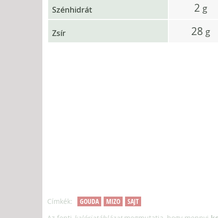
2
g
Szénhidrát
28
g
Zsír
Címkék:
GOUDA
MIZO
SAJT
Az fenti
kalóriatáblázat
megmutatja, hogy mennyi
kc