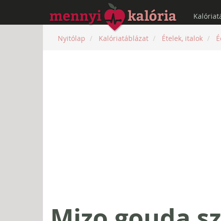
Kalóriat
Nyitólap
Kalóriatáblázat
Ételek, italok
É
Mizo gouda sze