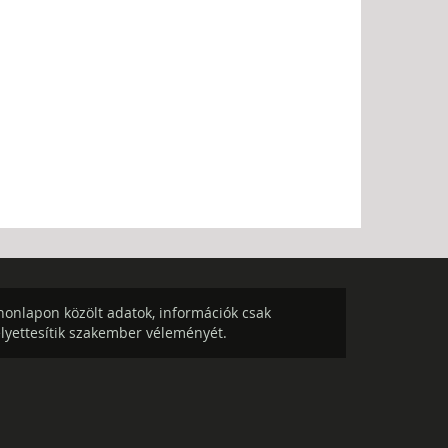
onlapon közölt adatok, információk csak
elyettesítik szakember véleményét.