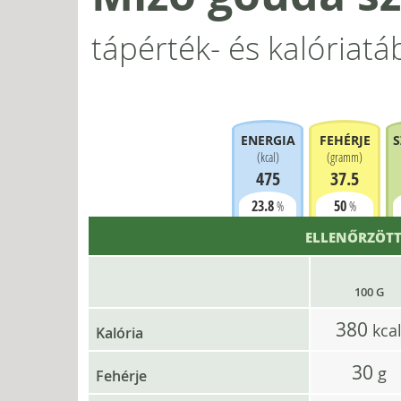
tápérték- és kalóriatá
ENERGIA
FEHÉRJE
S
(
kcal
)
(
gramm
)
475
37.5
23.8
50
%
%
ELLENŐRZÖTT
100 G
380
kca
Kalória
30
g
Fehérje