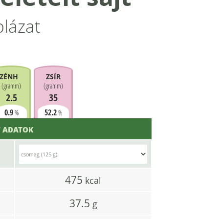
blázat
ZÉNHIDRÁT
ZSÍR
(
gramm
)
(
gramm
)
2.5
35
0.9
52.2
%
%
 ADATOK
475
l
kcal
37.5
g