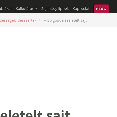
áblázat
Kalkulátorok
Segítség, tippek
Kapcsolat
BLOG
dességek, desszertek
Mizo gouda szeletelt sajt
letelt sajt