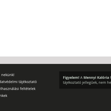
j nekünk!
Figyelem!
A
Mennyi Kalória
h
datvédelmi tájékoztató
tájékoztató jellegűek, nem h
lhasználási feltételek
inkek