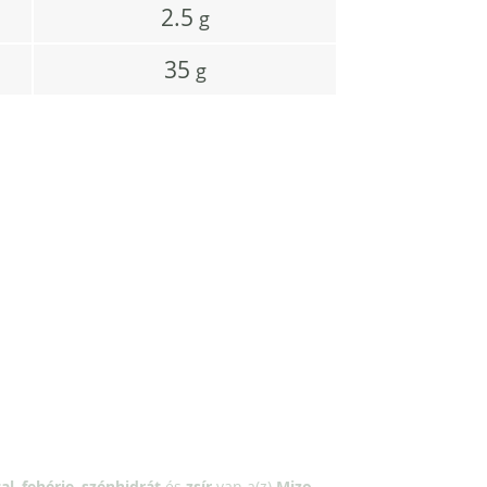
2.5
g
35
g
al
,
fehérje
,
szénhidrát
és
zsír
van a(z)
Mizo