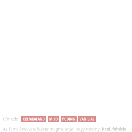
Címkék:
KRÉMKALAND
MIZO
PUDING
VANÍLIÁS
Az fenti
kalóriatáblázat
megmutatja, hogy mennyi
kcal
,
fehérje
,