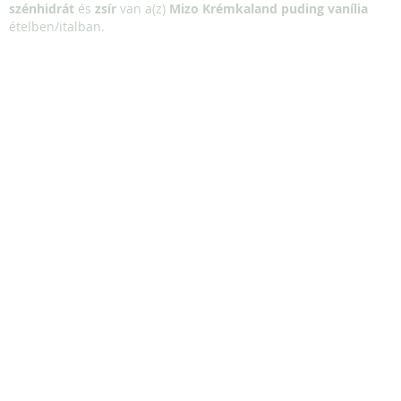
szénhidrát
és
zsír
van a(z)
Mizo Krémkaland puding vanília
ételben/italban.