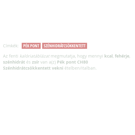
Címkék:
PÉK PONT
SZÉNHIDRÁTCSÖKKENTETT
Az fenti
kalóriatáblázat
megmutatja, hogy mennyi
kcal
,
fehérje
,
szénhidrát
és
zsír
van a(z)
Pék pont CH80
Szénhidrátcsökkentett vekni
ételben/italban.