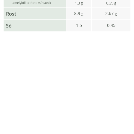
1.3
0.39
g
g
amelyből telített zsírsavak
Rost
8.9
2.67
g
g
Só
1.5
0.45