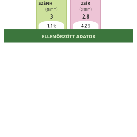
SZÉNHIDRÁT
ZSÍR
(
gramm
)
(
gramm
)
3
2.8
1.1
4.2
%
%
ELLENŐRZÖTT ADATOK