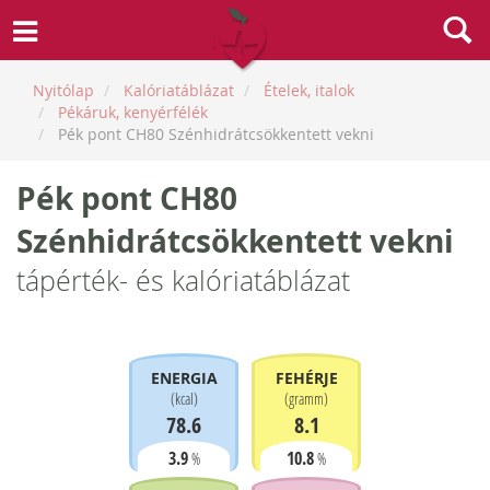
Nyitólap
Kalóriatáblázat
Ételek, italok
Pékáruk, kenyérfélék
Pék pont CH80 Szénhidrátcsökkentett vekni
Pék pont CH80
Szénhidrátcsökkentett vekni
tápérték- és kalóriatáblázat
ENERGIA
FEHÉRJE
(
kcal
)
(
gramm
)
78.6
8.1
3.9
10.8
%
%