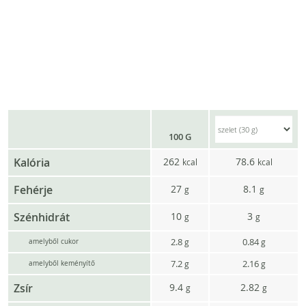
100 G
Kalória
262
78.6
kcal
kcal
Fehérje
27
8.1
g
g
Szénhidrát
10
3
g
g
2.8
0.84
g
g
amelyből cukor
7.2
2.16
g
g
amelyből keményítő
Zsír
9.4
2.82
g
g