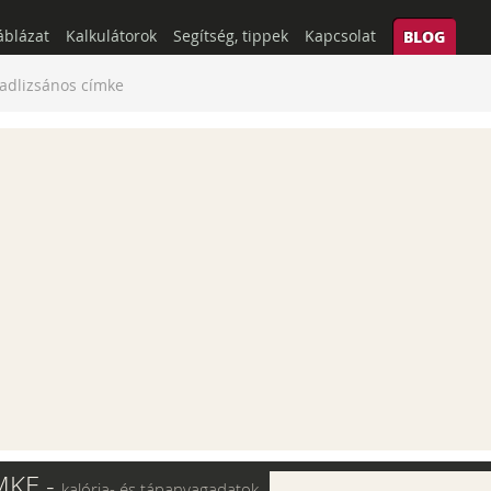
áblázat
Kalkulátorok
Segítség, tippek
Kapcsolat
BLOG
adlizsános címke
MKE -
kalória- és tápanyagadatok