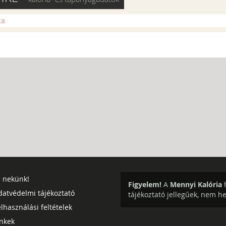
ta
j nekünk!
Figyelem!
A
Mennyi Kalória
h
datvédelmi tájékoztató
tájékoztató jellegűek, nem h
lhasználási feltételek
inkek