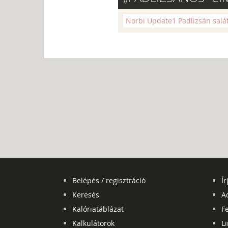
Norbi Update1 Padlizsán salá
Belépés / regisztráció
Ír
Keresés
A
Kalóriatáblázat
Fe
Kalkulátorok
L