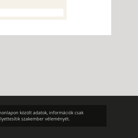
onlapon közölt adatok, információk csak
elyettesítik szakember véleményét.