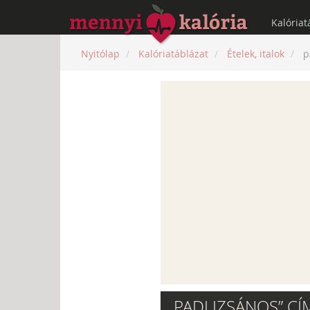
Kalóriat
Nyitólap
Kalóriatáblázat
Ételek, italok
p
„PADLIZSÁNOS” CÍ