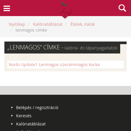
Nyitólap
Kalóriatáblázat
Ételek, italok
lenmagos címke
„LENMAGOS” CÍMKE -
kalória- és tápanyagadatok
Norbi Update1 Lenmagos-szezámmagos kocka
Belépés / regisztráció
Keresés
Kalóriatáblázat