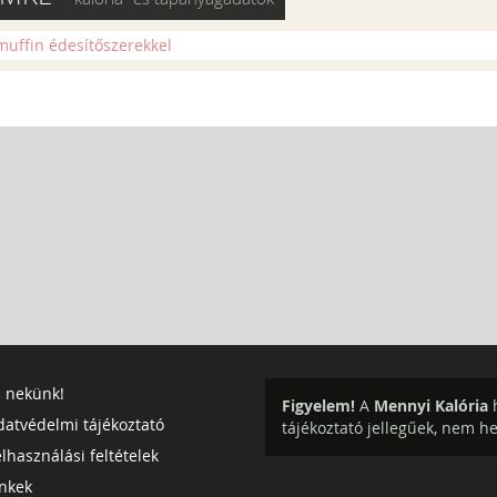
uffin édesítőszerekkel
j nekünk!
Figyelem!
A
Mennyi Kalória
h
datvédelmi tájékoztató
tájékoztató jellegűek, nem h
lhasználási feltételek
inkek