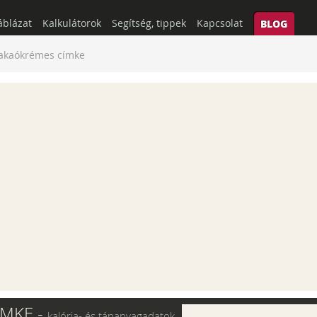
áblázat
Kalkulátorok
Segítség, tippek
Kapcsolat
BLOG
akaókrémes címke
ÍMKE -
kalória- és tápanyagadatok