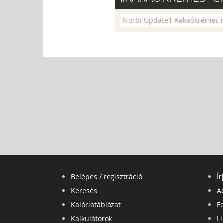
Norbi Update1 Kakaókrémes m
Belépés / regisztráció
Ír
Keresés
A
Kalóriatáblázat
Fe
Kalkulátorok
L