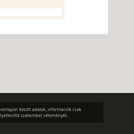
onlapon közölt adatok, információk csak
elyettesítik szakember véleményét.