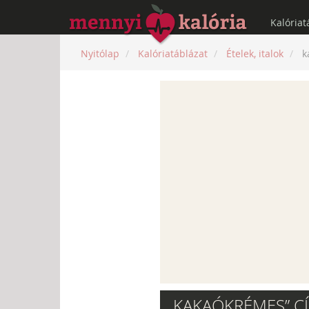
Kalóriat
Nyitólap
Kalóriatáblázat
Ételek, italok
k
„KAKAÓKRÉMES” C