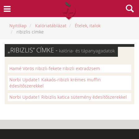
Nyitólap
Kalóriatáblázat
Ételek, italok
ribizlis címke
„RIBIZLIS” CÍMKE -
kalória- és tápanyagadatok
Hamé Vörös ribizli-fekete ribizli extradzsem
Norbi Update1 Kakaós-ribizli krémes muffin
édesítőszerekkel
Norbi Update1 Ribizlis katica sütemény édesítőszerekkel