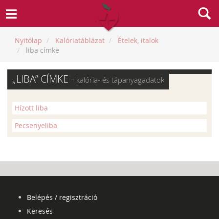
Nyitólap
Kalóriatáblázat
Ételek, italok
liba címke
„LIBA” CÍMKE -
kalória- és tápanyagadatok
Hízott liba
Pecsenyeliba
Belépés / regisztráció
Keresés