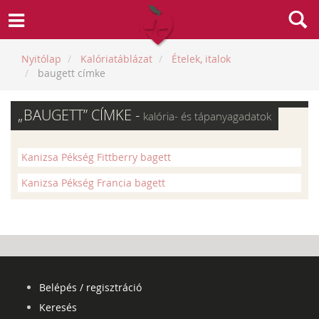
Nyitólap
Kalóriatáblázat
Ételek, italok
baugett címke
„BAUGETT” CÍMKE -
kalória- és tápanyagadatok
Kanizsa Pékség Fittberry bagett
Kanizsa Pékség Francia bagett
Belépés / regisztráció
Keresés