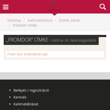
Nyitólap
Kalóriatáblázat
Ételek, italok
fromdor címke
„FROMDOR” CÍMKE -
kalória- és tápanyagadatok
From D'or Krémfehérsajt
Belépés / regisztráció
Keresés
Kalóriatáblázat