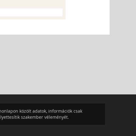
onlapon közölt adatok, információk csak
elyettesítik szakember véleményét.