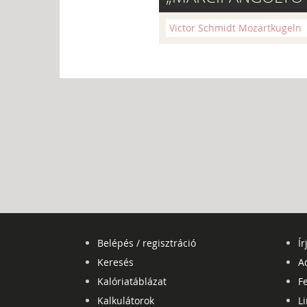
Victor Schmidt Mozartkugeln
Belépés / regisztráció
Ír
Keresés
A
Kalóriatáblázat
Fe
Kalkulátorok
L