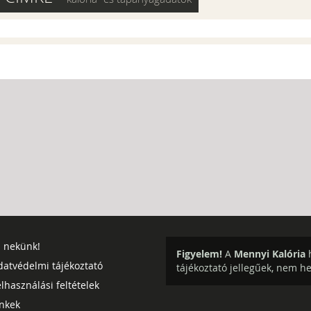
j nekünk!
Figyelem!
A
Mennyi Kalória
h
datvédelmi tájékoztató
tájékoztató jellegűek, nem h
lhasználási feltételek
inkek