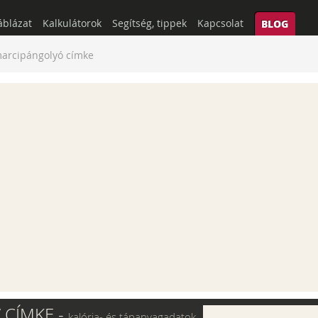
áblázat
Kalkulátorok
Segítség, tippek
Kapcsolat
BLOG
arcipángolyó címke
 CÍMKE -
kalória- és tápanyagadatok