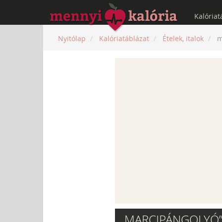
Kalóriat
Nyitólap
Kalóriatáblázat
Ételek, italok
m
„MARCIPÁNGOLYÓ”