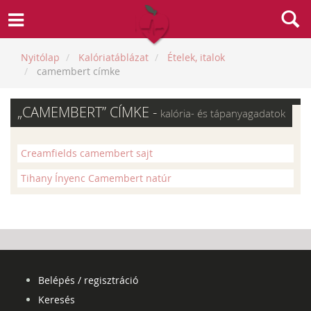
Nyitólap
Kalóriatáblázat
Ételek, italok
camembert címke
„CAMEMBERT” CÍMKE -
kalória- és tápanyagadatok
Creamfields camembert sajt
Tihany Ínyenc Camembert natúr
Belépés / regisztráció
Keresés