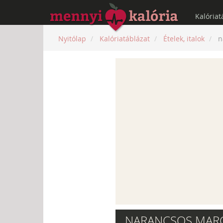
Kalóriat
Nyitólap
Kalóriatáblázat
Ételek, italok
n
„NARANCSOS MARC