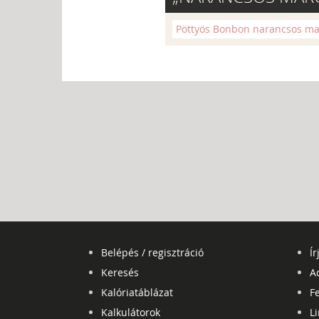
Pöttyös Bonbon narancsos ma
Belépés / regisztráció
Ír
Keresés
A
Kalóriatáblázat
Fe
Kalkulátorok
L