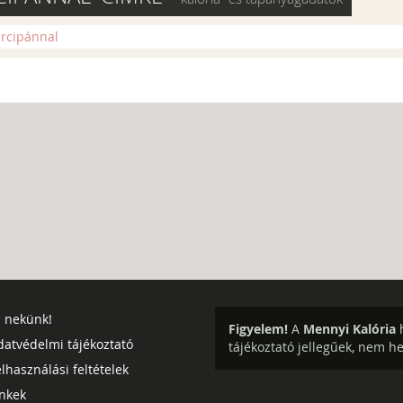
rcipánnal
j nekünk!
Figyelem!
A
Mennyi Kalória
h
datvédelmi tájékoztató
tájékoztató jellegűek, nem h
lhasználási feltételek
inkek