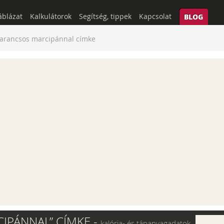
áblázat
Kalkulátorok
Segítség, tippek
Kapcsolat
BLOG
arancsos marcipánnal címke
IPÁNNAL” CÍMKE -
kalória- és tápanyagadatok