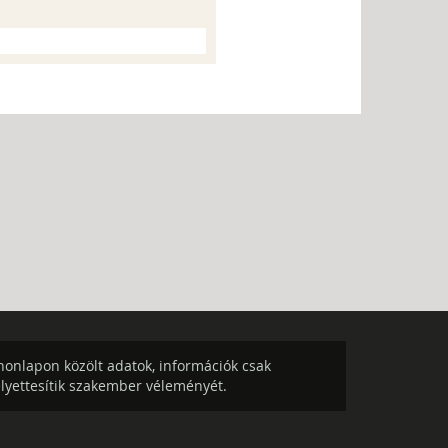
onlapon közölt adatok, információk csak
elyettesítik szakember véleményét.