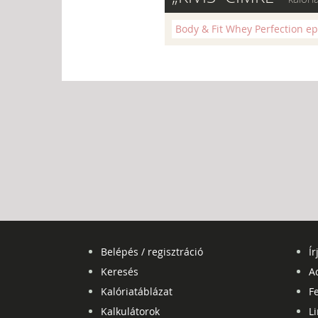
Body & Fit Whey Perfection ep
Belépés / regisztráció
Ír
Keresés
A
Kalóriatáblázat
Fe
Kalkulátorok
L