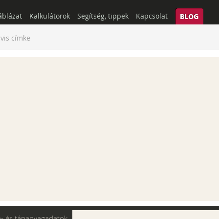
áblázat
Kalkulátorok
Segítség, tippek
Kapcsolat
BLOG
ivis címke
a- és tápanyagadatok