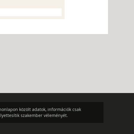
onlapon közölt adatok, információk csak
elyettesítik szakember véleményét.