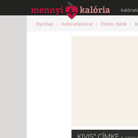
Kalóriat
Nyitólap
Kalóriatáblázat
Ételek, italok
k
„KIVIS” CÍMKE -
kalóri