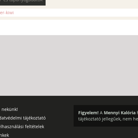
er-kiwi
j nekünk!
Figyelem!
A
Mennyi Kalória
h
datvédelmi tájékoztató
tájékoztató jellegűek, nem h
lhasználási feltételek
inkek