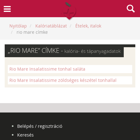
Nyitólap
Kalóriatáblázat
Ételek, italok
rio mare címke
„RIO MARE” CÍMKE -
kalória- és tápanyagadatok
Rio Mare Insalatissime tonhal saláta
Rio Mare Insalatissime zöldséges készétel tonhallal
Belépés / regisztráció
Keresés