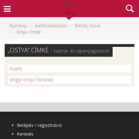
Nyitólap
Kalóriatáblázat
Ételek, italok
ostya címke
„OSTYA” CÍMKE -
kalória- és tápanyagadatok
Duplo
Mogyi Ostya Tortalap
Belépés / regisztráció
Keresés