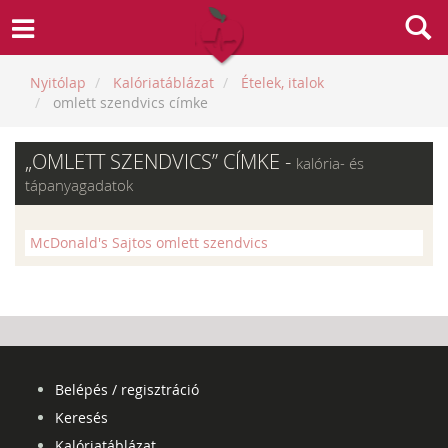
Nyitólap
Kalóriatáblázat
Ételek, italok
omlett szendvics címke
„OMLETT SZENDVICS” CÍMKE -
kalória- és
tápanyagadatok
McDonald's Sajtos omlett szendvics
Belépés / regisztráció
Keresés
Kalóriatáblázat