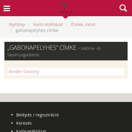
Nyitólap
Kalóriatáblázat
Ételek, italok
gabonapelyhes címke
„GABONAPELYHES” CÍMKE -
kalória- és
tápanyagadatok
Kinder Country
Belépés / regisztráció
Keresés
Kalóriatáblázat