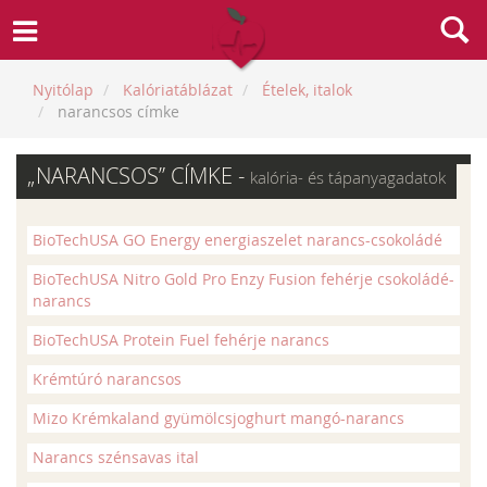
Nyitólap
Kalóriatáblázat
Ételek, italok
narancsos címke
„NARANCSOS” CÍMKE -
kalória- és tápanyagadatok
BioTechUSA GO Energy energiaszelet narancs-csokoládé
BioTechUSA Nitro Gold Pro Enzy Fusion fehérje csokoládé-
narancs
BioTechUSA Protein Fuel fehérje narancs
Krémtúró narancsos
Mizo Krémkaland gyümölcsjoghurt mangó-narancs
Narancs szénsavas ital