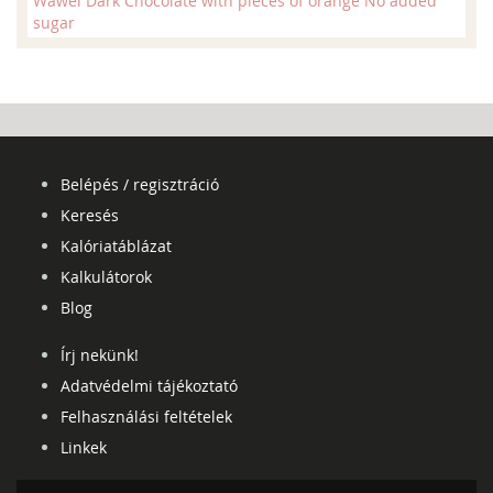
Wawel Dark Chocolate with pieces of orange No added
sugar
Belépés / regisztráció
Keresés
Kalóriatáblázat
Kalkulátorok
Blog
Írj nekünk!
Adatvédelmi tájékoztató
Felhasználási feltételek
Linkek