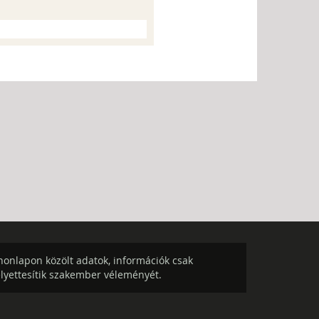
onlapon közölt adatok, információk csak
elyettesítik szakember véleményét.