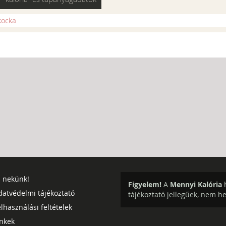
kocka
j nekünk!
Figyelem!
A
Mennyi Kalória
h
datvédelmi tájékoztató
tájékoztató jellegűek, nem h
lhasználási feltételek
inkek