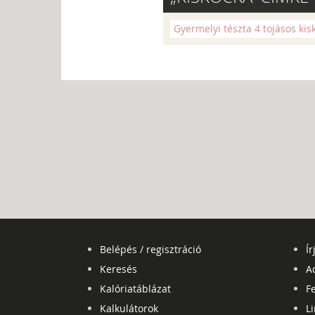
Gyermelyi tészta 4 tojásos kis
Belépés / regisztráció
Ír
Keresés
A
Kalóriatáblázat
Fe
Kalkulátorok
L