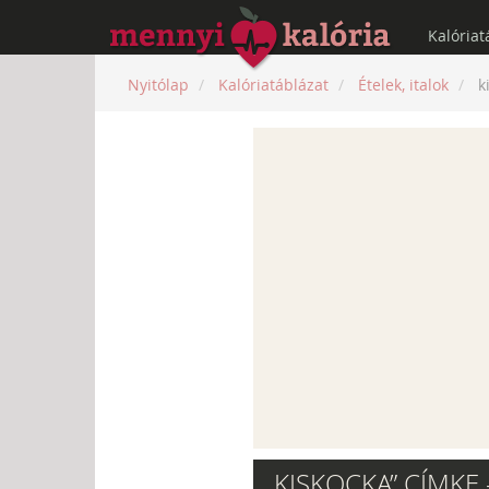
Kalóriat
Nyitólap
Kalóriatáblázat
Ételek, italok
k
„KISKOCKA” CÍMKE 