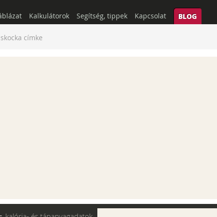
áblázat
Kalkulátorok
Segítség, tippek
Kapcsolat
BLOG
iskocka címke
-
kalória- és tápanyagadatok