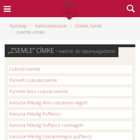
Nyitólap
Kalóriatáblázat
Ételek, italok
zsemle címke
„ZSEMLE” CÍMKE -
kalória- és tápanyagadatok
Császárzsemle
Fornetti császárzsemle
Fornetti Mini császárzsemle
Kanizsa Pékség Mini szezámos vágott
Kanizsa Pékség Puffancs
Kanizsa Pékség Puffancs csomagolt
Kanizsa Pékség Szezámmagos puffancs