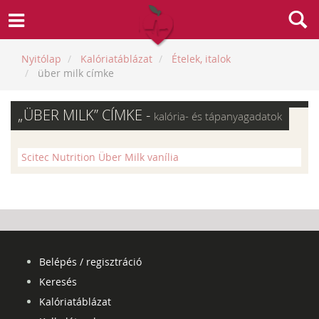
Nyitólap
Kalóriatáblázat
Ételek, italok
über milk címke
„ÜBER MILK” CÍMKE -
kalória- és tápanyagadatok
Scitec Nutrition Über Milk vanília
Belépés / regisztráció
Keresés
Kalóriatáblázat