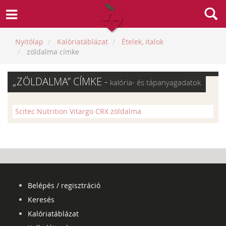
Nyitólap
Kalóriatáblázat
Ételek, italok
zöldalma címke
„ZÖLDALMA” CÍMKE -
kalória- és tápanyagadatok
Scitec Nutrition Vitargo CRX zöldalma
Belépés / regisztráció
Keresés
Kalóriatáblázat