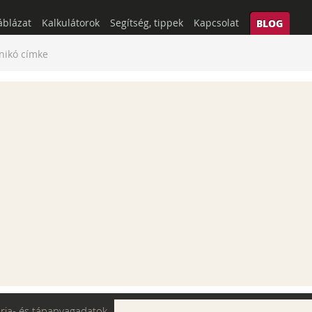
áblázat
Kalkulátorok
Segítség, tippek
Kapcsolat
BLOG
nikó címke
ória- és tápanyagadatok