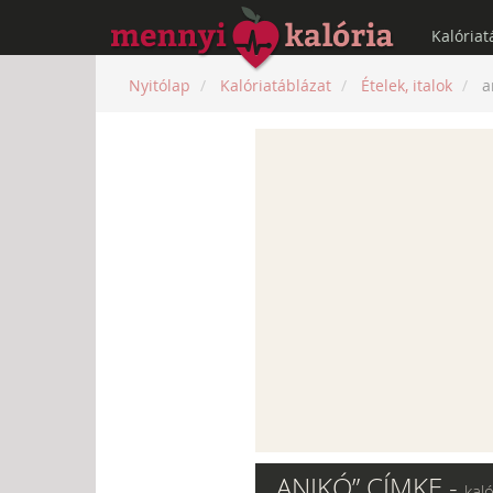
Kalóriat
Nyitólap
Kalóriatáblázat
Ételek, italok
a
„ANIKÓ” CÍMKE -
kal