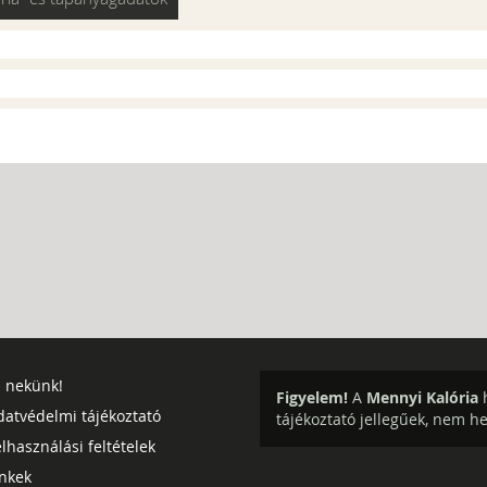
j nekünk!
Figyelem!
A
Mennyi Kalória
h
datvédelmi tájékoztató
tájékoztató jellegűek, nem h
lhasználási feltételek
inkek