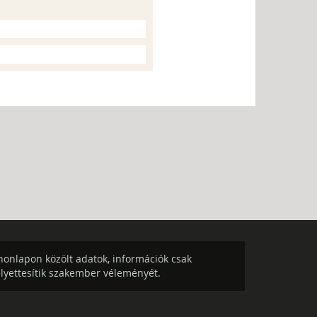
onlapon közölt adatok, információk csak
elyettesítik szakember véleményét.