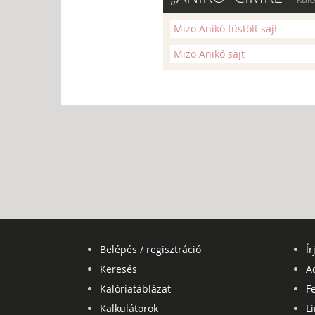
Mizo Anikó füstölt sajt
Mizo Anikó sajt
Belépés / regisztráció
Ír
Keresés
A
Kalóriatáblázat
Fe
Kalkulátorok
L