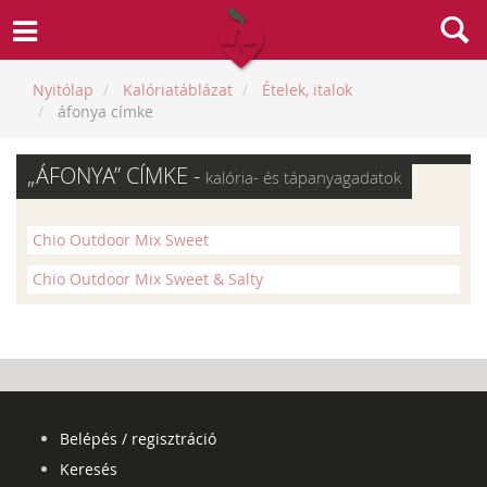
Nyitólap
Kalóriatáblázat
Ételek, italok
áfonya címke
„ÁFONYA” CÍMKE -
kalória- és tápanyagadatok
Chio Outdoor Mix Sweet
Chio Outdoor Mix Sweet & Salty
Belépés / regisztráció
Keresés