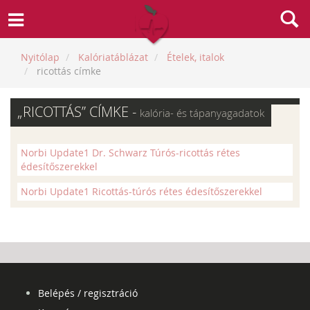
Nyitólap
Kalóriatáblázat
Ételek, italok
ricottás címke
„RICOTTÁS” CÍMKE -
kalória- és tápanyagadatok
Norbi Update1 Dr. Schwarz Túrós-ricottás rétes
édesítőszerekkel
Norbi Update1 Ricottás-túrós rétes édesítőszerekkel
Belépés / regisztráció