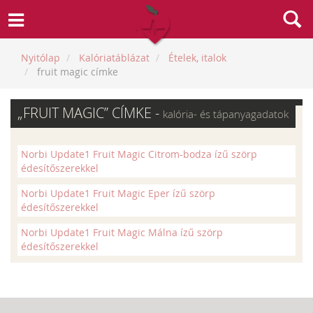
Nyitólap
Kalóriatáblázat
Ételek, italok
fruit magic címke
„FRUIT MAGIC” CÍMKE -
kalória- és tápanyagadatok
Norbi Update1 Fruit Magic Citrom-bodza ízű szörp
édesítőszerekkel
Norbi Update1 Fruit Magic Eper ízű szörp
édesítőszerekkel
Norbi Update1 Fruit Magic Málna ízű szörp
édesítőszerekkel