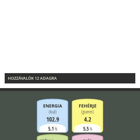
HOZZÁVALÓK 12 ADAGRA
ENERGIA
FEHÉRJE
(
kcal
)
(
gramm
)
102.9
4.2
5.1
5.5
%
%