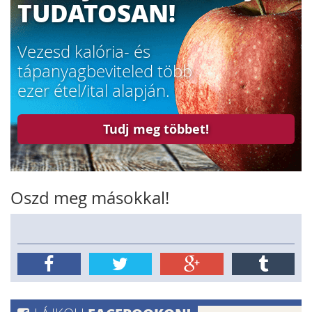
TUDATOSAN!
Vezesd kalória- és
tápanyagbeviteled több
ezer étel/ital alapján.
Tudj meg többet!
Oszd meg másokkal!