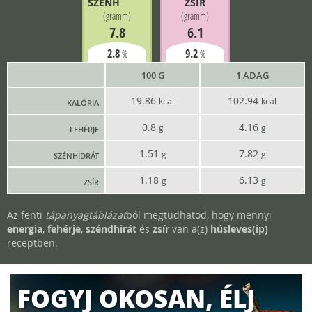
SZÉNH.
ZSÍR
(
gramm
)
(
gramm
)
7.8
6.1
2.8
9.2
%
%
100 G
1 ADAG
19.86
102.94
kcal
kcal
KALÓRIA
0.8
4.16
g
g
FEHÉRJE
1.51
7.82
g
g
SZÉNHIDRÁT
1.18
6.13
g
g
ZSÍR
Az fenti
tápanyagtáblázat
ból megtudhatod, hogy mennyi
energia
,
fehérje
,
széndhirát
és
zsír
van a(z)
húsleves(ip)
receptben.
FOGYJ OKOSAN, ÉLJ