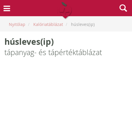
Nyitólap
Kalóriatáblázat
húsleves(ip)
húsleves(ip)
tápanyag- és tápértéktáblázat