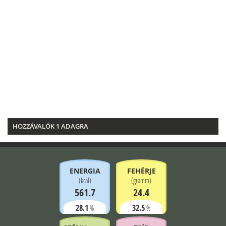
HOZZÁVALÓK 1 ADAGRA
ENERGIA
FEHÉRJE
(
kcal
)
(
gramm
)
561.7
24.4
28.1
32.5
%
%