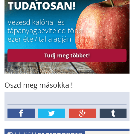
TUDATOSAN!
Vezesd kalória- és
tápanyagbeviteled több
ezer étel/ital alapján.
Tudj meg többet!
Oszd meg másokkal!