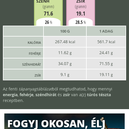
SZÉNH.
ZSÍR
(
gramm
)
(
gramm
)
71.6
19.1
26
28.5
%
%
100 G
1 ADAG
267.48
561.7
kcal
kcal
KALÓRIA
11.62
24.41
g
g
FEHÉRJE
34.07
71.55
g
g
SZÉNHIDRÁT
9.1
19.11
g
g
ZSÍR
Az fenti
tápanyagtáblázat
ból megtudhatod, hogy mennyi
energia
,
fehérje
,
széndhirát
és
zsír
van a(z)
túrós tészta
receptben.
FOGYJ OKOSAN, ÉLJ