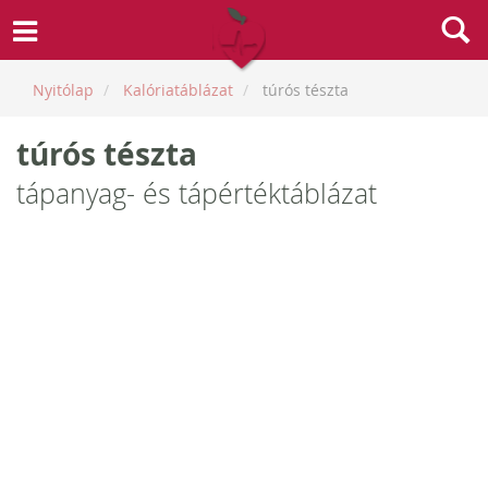
Nyitólap
Kalóriatáblázat
túrós tészta
túrós tészta
tápanyag- és tápértéktáblázat