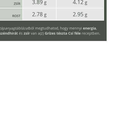
3.89
4.12
g
g
ZSÍR
2.78
2.95
g
g
ROST
tápanyagtáblázat
ból megtudhatod, hogy mennyi
energia
,
széndhirát
és
zsír
van a(z)
Grízes tészta Csí féle
receptben.