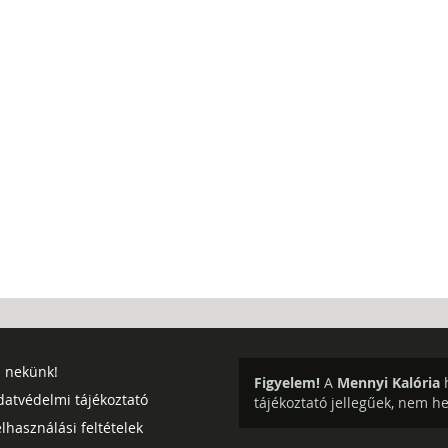
j nekünk!
Figyelem!
A
Mennyi Kalória
h
datvédelmi tájékoztató
tájékoztató jellegűek, nem h
lhasználási feltételek