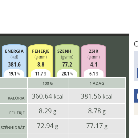
O
ENERGIA
FEHÉRJE
SZÉNH.
ZSÍR
(
kcal
)
(
gramm
)
(
gramm
)
(
gramm
)
381.6
8.8
77.2
4.1
19.1
11.7
28.1
6.1
%
%
%
%
100 G
1 ADAG
360.64
381.56
kcal
kcal
KALÓRIA
8.29
8.78
g
g
FEHÉRJE
72.94
77.17
g
g
SZÉNHIDRÁT