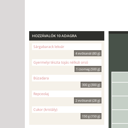
HOZZÁVALÓK 10 ADAGRA
Sárgabarack lekvár
4 evőkanál (80 g)
Gyermelyi tészta tojás nélküli orsó
1 csomag (500 g)
Búzadara
300 g (300 g)
Repceolaj
2 evőkanál (28 g)
Cukor (kristály)
150 g (150 g)