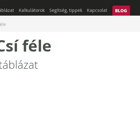
áblázat
Kalkulátorok
Segítség, tippek
Kapcsolat
BLOG
féle
Csí féle
táblázat