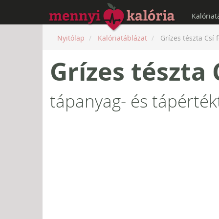
Kalóriat
Nyitólap
Kalóriatáblázat
Grízes tészta Csí 
Grízes tészta 
tápanyag- és tápérték