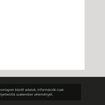
onlapon közölt adatok, információk csak
elyettesítik szakember véleményét.