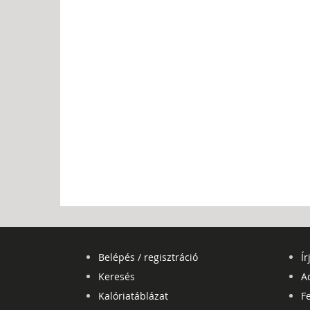
Belépés / regisztráció
Ír
Keresés
A
Kalóriatáblázat
Fe