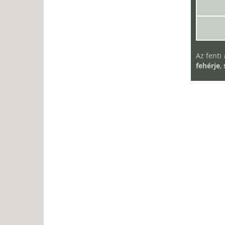
Az fenti
fehérje
,