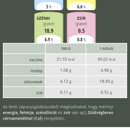
5
6.6
%
%
SZÉNH.
ZSÍR
(
gramm
)
(
gramm
)
18.9
0.5
6.9
0.8
%
%
100 G
1 ADAG
21.55
99.02
kcal
kcal
KALÓRIA
1.08
4.96
g
g
FEHÉRJE
4.12
18.93
g
g
SZÉNHIDRÁT
0.11
0.52
g
g
ZSÍR
Az fenti
tápanyagtáblázat
ból megtudhatod, hogy mennyi
energia
,
fehérje
,
széndhirát
és
zsír
van a(z)
Zöldségleves
cérnametélttel (CsÍ)
receptben.