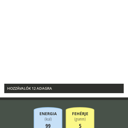
HOZZÁVALÓK 12 ADAGRA
ENERGIA
FEHÉRJE
(
kcal
)
(
gramm
)
99
5