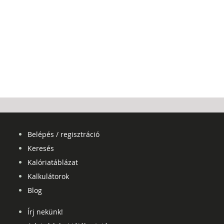
Belépés / regisztráció
Keresés
Kalóriatáblázat
Kalkulátorok
Blog
Írj nekünk!