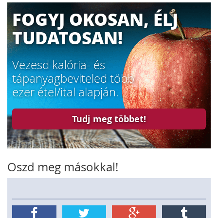
FOGYJ OKOSAN, ÉLJ
TUDATOSAN!
Vezesd kalória- és
tápanyagbeviteled több
ezer étel/ital alapján.
Tudj meg többet!
Oszd meg másokkal!