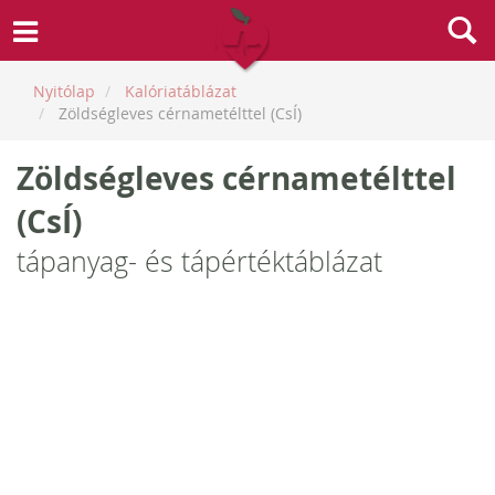
Nyitólap
Kalóriatáblázat
Zöldségleves cérnametélttel (CsÍ)
Zöldségleves cérnametélttel
(CsÍ)
tápanyag- és tápértéktáblázat