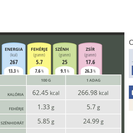
O
ENERGIA
FEHÉRJE
SZÉNH.
ZSÍR
(
kcal
)
(
gramm
)
(
gramm
)
(
gramm
)
267
5.7
25
17.6
13.3
7.6
9.1
26.3
%
%
%
%
100 G
1 ADAG
62.45
266.98
kcal
kcal
KALÓRIA
1.33
5.7
g
g
FEHÉRJE
5.85
24.99
g
g
SZÉNHIDRÁT