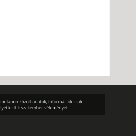
onlapon közölt adatok, információk csak
elyettesítik szakember véleményét.