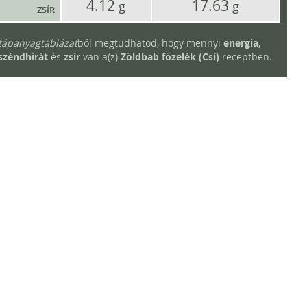
4.12
17.63
g
g
ZSÍR
tápanyagtáblázat
ból megtudhatod, hogy mennyi
energia
,
széndhirát
és
zsír
van a(z)
Zöldbab főzelék (Csí)
receptben.