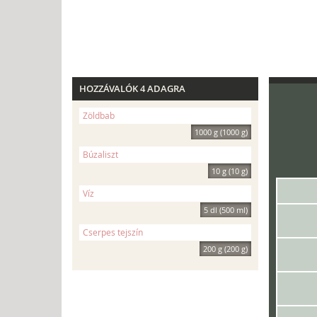
HOZZÁVALÓK 4 ADAGRA
Zöldbab
1000 g (1000 g)
Búzaliszt
10 g (10 g)
Víz
5 dl (500 ml)
Cserpes tejszín
200 g (200 g)