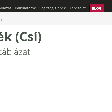
áblázat
Kalkulátorok
Segítség, tippek
Kapcsolat
BLOG
sí)
k (Csí)
táblázat