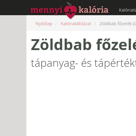
Kalóriat
Nyitólap
Kalóriatáblázat
Zöldbab főzelék (C
Zöldbab főzelé
tápanyag- és tápérték