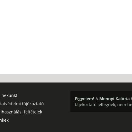
j nekünk!
Figyelem!
A
Mennyi Kalória
h
datvédelmi tájékoztató
tájékoztató jellegűek, nem h
lhasználási feltételek
inkek