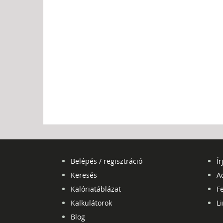
Belépés / regisztráció
Ír
Keresés
A
Kalóriatáblázat
Fe
Kalkulátorok
L
Blog