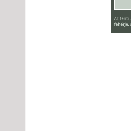
Az fenti
fehérje
,