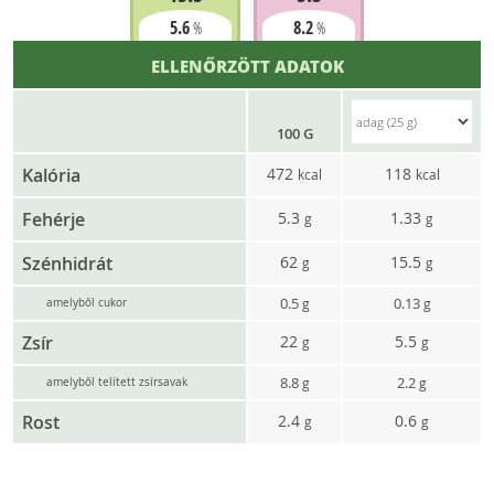
5.6
8.2
%
%
ELLENŐRZÖTT ADATOK
100 G
Kalória
472
118
kcal
kcal
Fehérje
5.3
1.33
g
g
Szénhidrát
62
15.5
g
g
0.5
0.13
g
g
amelyből cukor
Zsír
22
5.5
g
g
8.8
2.2
g
g
amelyből telített zsírsavak
Rost
2.4
0.6
g
g