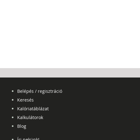
Belépés / regisztráció
Keresés
Kalóriatáblázat
Kalkulátorok
Blog
Írj nekünk!