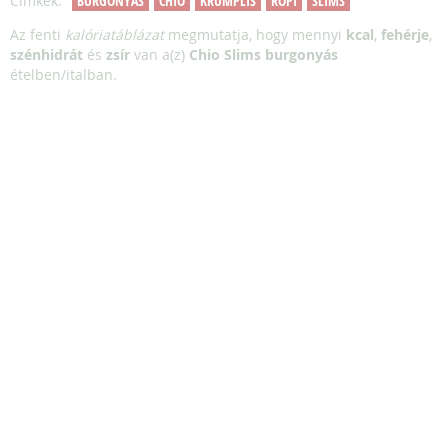
Címkék:
BURGONYÁS
CHIO
KRUMPLIS
ROPI
SLIMS
Az fenti
kalóriatáblázat
megmutatja, hogy mennyi
kcal
,
fehérje
,
szénhidrát
és
zsír
van a(z)
Chio Slims burgonyás
ételben/italban.