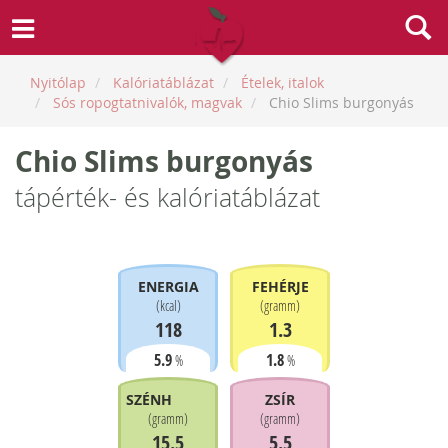
Nyitólap
Kalóriatáblázat
Ételek, italok
Sós ropogtatnivalók, magvak
Chio Slims burgonyás
Chio Slims burgonyás
tápérték- és kalóriatáblázat
ENERGIA
FEHÉRJE
(
kcal
)
(
gramm
)
118
1.3
5.9
1.8
%
%
SZÉNHIDRÁT
ZSÍR
(
gramm
)
(
gramm
)
15.5
5.5