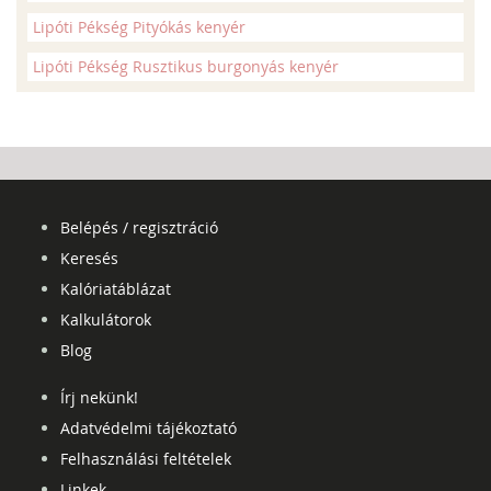
Lipóti Pékség Pityókás kenyér
Lipóti Pékség Rusztikus burgonyás kenyér
Belépés / regisztráció
Keresés
Kalóriatáblázat
Kalkulátorok
Blog
Írj nekünk!
Adatvédelmi tájékoztató
Felhasználási feltételek
Linkek