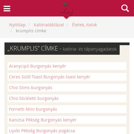
Nyitólap
Kalóriatáblázat
Ételek, italok
krumplis címke
„KRUMPLIS” CÍMKE -
kalória- és tápanyagadatok
Aranycipó Burgonyás kenyér
Ceres Sütő Toast Burgonyás toast kenyér
Chio Slims burgonyás
Chio Stickletti burgonyás
Fornetti Mini burgonyás
Kanizsa Pékség Burgonyás kenyér
Lipóti Pékség Burgonyás pogácsa