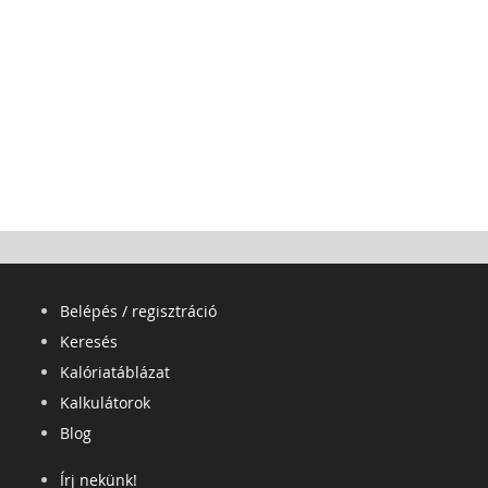
Belépés / regisztráció
Keresés
Kalóriatáblázat
Kalkulátorok
Blog
Írj nekünk!