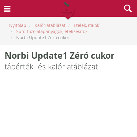
Nyitólap
Kalóriatáblázat
Ételek, italok
Sütő-főző alapanyagok, ételízesítők
Norbi Update1 Zéró cukor
Norbi Update1 Zéró cukor
tápérték- és kalóriatáblázat