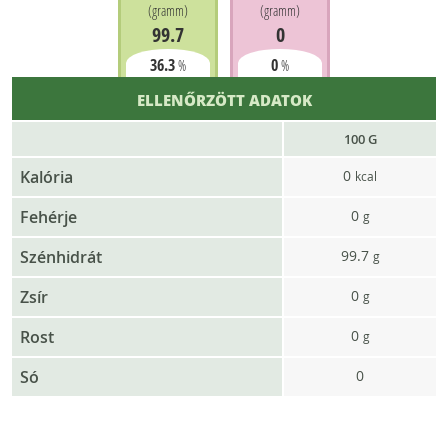
(
gramm
)
(
gramm
)
99.7
0
36.3
0
%
%
ELLENŐRZÖTT ADATOK
100 G
Kalória
0
kcal
Fehérje
0
g
Szénhidrát
99.7
g
Zsír
0
g
Rost
0
g
Só
0