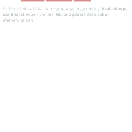
Az fenti
kalóriatáblázat
megmutatja, hogy mennyi
kcal
,
fehérje
,
szénhidrát
és
zsír
van a(z)
Norbi Update1 Zéró cukor
ételben/italban.